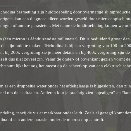
chodina besmetting zijn huidtroebeling door overmatige slijmproduct
Overigens kan een diagnose alleen worden gesteld door microscopisch 
ngen of andere parasieten. Met name de huidtroebeling komen we ook t
n (één micron is éénduizendste millimeter). Dit is beduidend groter da
n de slijmhuid te maken. Trichodina is bij een vergroting van 100 tot 2
n, bij 200x vergroting zie je meer details en bij 400x vergroting zijn 
heeft dus niet zoveel zin. Vanaf de onder- of bovenkant gezien vormt de 
htspunt lijkt het nog het meest op de scheerkop van een elektrisch schee
n er een druppeltje water onder het afdekglaasje is bijgesloten, dan z
el om de as draaien. Anderen kun je prachtig zien “opstijgen” en “land
deling, tenzij de vis er merkbaar onder leidt. Zoals al gezegd komt deze
hodina of een andere parasiet onder de microscoop aantreft.