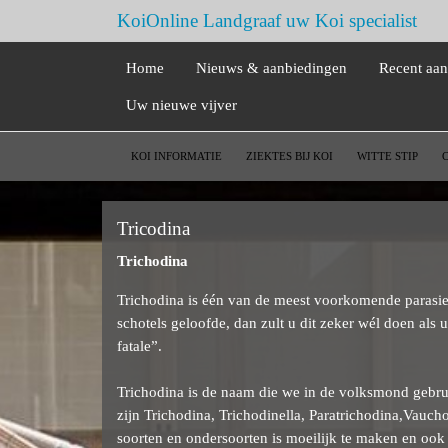
KoiOnline Landgraaf uw Koi specialist
Home
Nieuws & aanbiedingen
Recent aa
Uw nieuwe vijver
KOI INFORMATIE
ZIEKTES BIJ KOI
WITTE STIP
Tricodina
Trichodina
Trichodina is één van de meest voorkomende parasieten
schotels geloofde, dan zult u dit zeker wél doen al
fatale”.
Trichodina is de naam die we in de volksmond gebru
zijn Trichodina, Trichodinella, Paratrichodina,Vauch
soorten en ondersoorten is moeilijk te maken en ook 