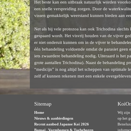
Het beste kan een uitbraak natuurlijk worden voorkom
een snelle verspreiding zorgen. Door de waterkwalite
vissen gemakkelijk weerstand kunnen bieden aan een
Net als bij vele protozoa kan ook Trichodina slechts
gespaard wordt. Het visvrij houden van de vijver ge
er niet onderuit kunnen om in de vijver te behandel
één behandeling voldoende omdat de parasiet geen eit
iets zwaardere behandeling nodig. Uiteraard is het pa
grote aantallen Trichodina). Naast de behandeling pro
“medicijn” is nog altijd het scheppen van optimale
zelf af kunnen rekenen met een enkele overgebleven 
Sitemap
KoiOn
Home
Wij zijn
Nieuws & aanbiedingen
op het g
Recent aanbod Japanse Koi 2026
Benelux.
Bonsai , Vormbomen & Toebehoren
informer