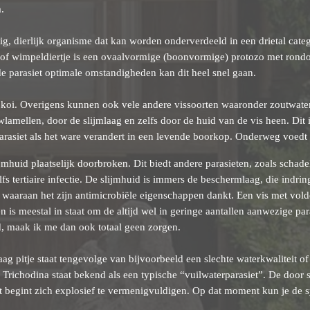
.
lig, dierlijk organisme dat kan worden onderverdeeld in een drietal cate
t of wimpeldiertje is een ovaalvormige (boonvormige) protozo met rond
de parasiet optimale omstandigheden kan dit heel snel gaan.
 koi. Overigens kunnen ook vele andere vissoorten waaronder zoutwater
uwlamellen, door de slijmlaag en zelfs door de huid van de vis heen. Dit 
arasiet als het ware verandert in een levende boorkop. Onderweg voedt d
jmhuid plaatselijk doorbroken. Dit biedt andere parasieten, zoals schade
fs tertiaire infectie. De slijmhuid is immers de beschermlaag, die indrin
 waaraan het zijn antimicrobiële eigenschappen dankt. Een vis met vol
 is meestal in staat om de altijd wel in geringe aantallen aanwezige pa
id, maak ik me dan ook totaal geen zorgen.
g pitje staat tengevolge van bijvoorbeeld een slechte waterkwaliteit of
. Trichodina staat bekend als een typische “vuilwaterparasiet”. De door 
t begint zich explosief te vermenigvuldigen. Op dat moment kun je de