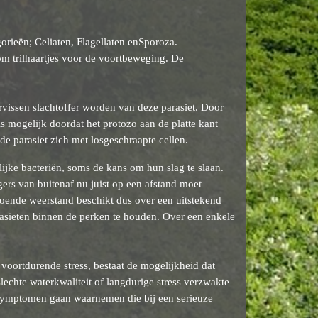
gorieën; Celiaten, Flagellaten enSporoza.
om trilhaartjes voor de voortbeweging. De
vissen slachtoffer worden van deze parasiet. Door
is mogelijk doordat het protozo aan de platte kant
e parasiet zich met losgeschraapte cellen.
lijke bacteriën, soms de kans om hun slag te slaan.
gers van buitenaf nu juist op een afstand moet
doende weerstand beschikt dus over een uitstekend
rasieten binnen de perken te houden. Over een enkele
 voortdurende stress, bestaat de mogelijkheid dat
slechte waterkwaliteit of langdurige stress verzwakte
 symptomen gaan waarnemen die bij een serieuze