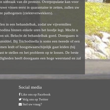
en uitbraak van dit protozo. Overpopulatie kan voor
uwe vissen eerst in quarantaine te zetten, zullen uw
ere pathogenen (ziekteverwekkers).
elen in een behandelbak, zodat uw vijvermilieu
hodina binnen enkele uren het loodje legt. Mocht u
zon uit. Belucht de behandelbak goed. Doorgaans is
smiddel. Bij Trichodinella is soms een tweede of een
men leidt of hoogstwaarschijnlijk gaat leiden (bij
st te stellen en het probleem op te lossen. De beste
digheden heeft doorgaans een hoge weerstand en zal
Social media
Like ons op Facebook
Volg ons op Twitter
Stel uw vraag?