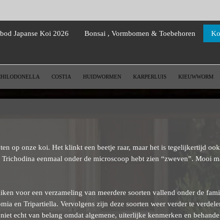
nbod Japanse Koi 2026
Bonsai , Vormbomen & Toebehoren
Ko
CHILODONELLA
COSTIA
HUIDWORMEN
KARPERLUIS
KIEUWWORM
 op onze koi. Het klinkt een beetje raar, maar het is tegelijkertijd oo
s u Trichodina eenmaal onder de microscoop hebt zien “zweven”. Mooi m
iken voor een verzameling van meerdere soorten vallend onder de famil
omia en Tripartiella. Vervolgens zijn deze soorten weer verder te verdel
niet echt van belang omdat algemene, uiterlijke kenmerken en behandelin