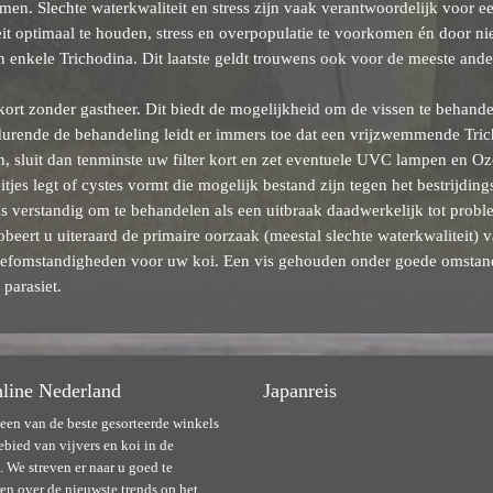
en. Slechte waterkwaliteit en stress zijn vaak verantwoordelijk voor e
it optimaal te houden, stress en overpopulatie te voorkomen én door nie
 enkele Trichodina. Dit laatste geldt trouwens ook voor de meeste and
 kort zonder gastheer. Dit biedt de mogelijkheid om de vissen te behand
durende de behandeling leidt er immers toe dat een vrijzwemmende Tric
en, sluit dan tenminste uw filter kort en zet eventuele UVC lampen en O
jes legt of cystes vormt die mogelijk bestand zijn tegen het bestrijding
s verstandig om te behandelen als een uitbraak daadwerkelijk tot proble
beert u uiteraard de primaire oorzaak (meestal slechte waterkwaliteit) va
 leefomstandigheden voor uw koi. Een vis gehouden onder goede omstan
parasiet.
line Nederland
Japanreis
 een van de beste gesorteerde winkels
ebied van vijvers en koi in de
 We streven er naar u goed te
en over de nieuwste trends op het