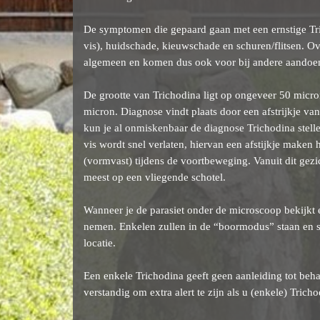
De symptomen die gepaard gaan met een ernstige Tri
vis), huidschade, kieuwschade en schuren/flitsen. 
algemeen en komen dus ook voor bij andere aandoeni
De grootte van Trichodina ligt op ongeveer 50 micro
micron. Diagnose vindt plaats door een afstrijkje va
kun je al onmiskenbaar de diagnose Trichodina stelle
vis wordt snel verlaten, hiervan een afstijkje maken 
(vormvast) tijdens de voortbeweging. Vanuit dit gezic
meest op een vliegende schotel.
Wanneer je de parasiet onder de microscoop bekijkt e
nemen. Enkelen zullen in de “boormodus” staan en sn
locatie.
Een enkele Trichodina geeft geen aanleiding tot behan
verstandig om extra alert te zijn als u (enkele) Tric