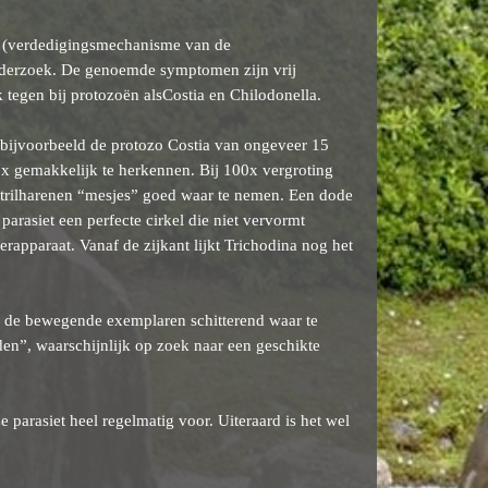
ie (verdedigingsmechanisme van de
onderzoek. De genoemde symptomen zijn vrij
egen bij protozoën alsCostia en Chilodonella.
n bijvoorbeeld de protozo Costia van ongeveer 15
00x gemakkelijk te herkennen. Bij 100x vergroting
de trilharenen “mesjes” goed waar te nemen. Een dode
parasiet een perfecte cirkel die niet vervormt
rapparaat. Vanaf de zijkant lijkt Trichodina nog het
ijn de bewegende exemplaren schitterend waar te
en”, waarschijnlijk op zoek naar een geschikte
 parasiet heel regelmatig voor. Uiteraard is het wel