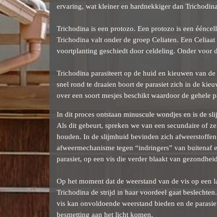
ervaring, wat kleiner en hardnekkiger dan Trichodina
Trichodina is een protozo. Een protozo is een ééncel
Trichodina valt onder de groep Celiaten. Een Celiaa
voortplanting geschiedt door celdeling. Onder voor 
Trichodina parasiteert op de huid en kieuwen van de
snel rond te draaien boort de parasiet zich in de kie
over een soort mesjes beschikt waardoor de gehele p
In dit proces ontstaan minuscule wondjes en is de sli
Als dit gebeurt, spreken we van een secundaire of zel
houden. In de slijmhuid bevinden zich afweerstoffen
afweermechanisme tegen “indringers” van buitenaf en
parasiet, op een vis die verder blaakt van gezondhe
Op het moment dat de weerstand van de vis op een laa
Trichodina de strijd in haar voordeel gaat beslechten
vis kan onvoldoende weerstand bieden en de parasie
besmetting aan het licht komen.